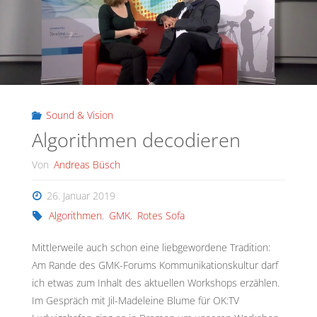
Sound & Vision
Algorithmen decodieren
Von
Andreas Büsch
26. Januar 2019
Algorithmen
,
GMK
,
Rotes Sofa
Mittlerweile auch schon eine liebgewordene Tradition:
Am Rande des GMK-Forums Kommunikationskultur darf
ich etwas zum Inhalt des aktuellen Workshops erzählen.
Im Gespräch mit Jil-Madeleine Blume für OK:TV